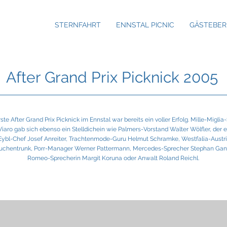
STERNFAHRT
ENNSTAL PICNIC
GÄSTEBER
After Grand Prix Picknick 2005
ste After Grand Prix Picknick im Ennstal war bereits ein voller Erfolg. Mille-Miglia
iaro gab sich ebenso ein Stelldichein wie Palmers-Vorstand Walter Wölfler, der
Eybl-Chef Josef Anreiter, Trachtenmode-Guru Helmut Schramke, Westfalia-Austr
uchentrunk, Porr-Manager Werner Pattermann, Mercedes-Sprecher Stephan Gant
Romeo-Sprecherin Margit Koruna oder Anwalt Roland Reichl.