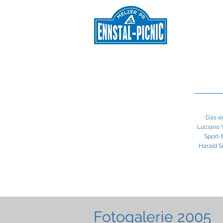
Das er
Luciano V
Sport-
Harald S
Fotogalerie 2005