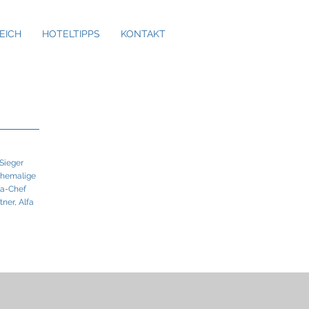
EICH
HOTELTIPPS
KONTAKT
-Sieger
 ehemalige
ia-Chef
ner, Alfa