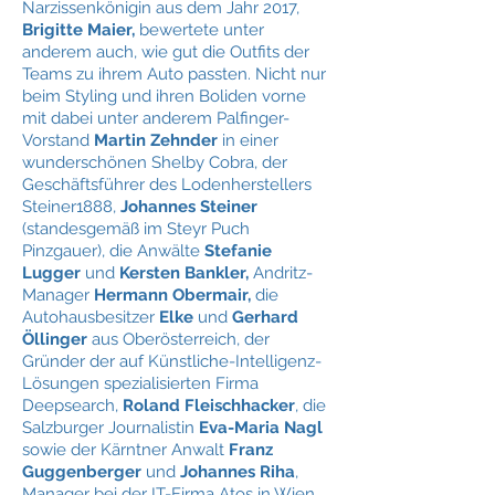
Narzissenkönigin aus dem Jahr 2017,
Brigitte Maier,
bewertete unter
anderem auch, wie gut die Outfits der
Teams zu ihrem Auto passten. Nicht nur
beim Styling und ihren Boliden vorne
mit dabei unter anderem Palfinger-
Vorstand
Martin Zehnder
in einer
wunderschönen Shelby Cobra, der
Geschäftsführer des Lodenherstellers
Steiner1888,
Johannes Steiner
(standesgemäß im Steyr Puch
Pinzgauer), die Anwälte
Stefanie
Lugger
und
Kersten Bankler,
Andritz-
Manager
Hermann Obermair,
die
Autohausbesitzer
Elke
und
Gerhard
Öllinger
aus Oberösterreich, der
Gründer der auf Künstliche-Intelligenz-
Lösungen spezialisierten Firma
Deepsearch,
Roland Fleischhacker
, die
Salzburger Journalistin
Eva-Maria Nagl
sowie der Kärntner Anwalt
Franz
Guggenberger
und
Johannes Riha
,
Manager bei der IT-Firma Atos in Wien.