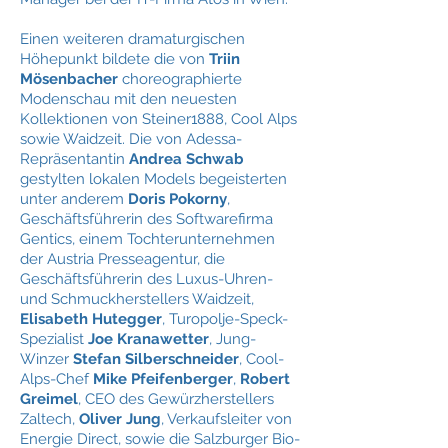
Einen weiteren dramaturgischen
Höhepunkt bildete die von
Triin
Mösenbacher
choreographierte
Modenschau mit den neuesten
Kollektionen von Steiner1888, Cool Alps
sowie Waidzeit. Die von Adessa-
Repräsentantin
Andrea Schwab
gestylten lokalen Models begeisterten
unter anderem
Doris Pokorny
,
Geschäftsführerin des Softwarefirma
Gentics, einem Tochterunternehmen
der Austria Presseagentur, die
Geschäftsführerin des Luxus-Uhren-
und Schmuckherstellers Waidzeit,
Elisabeth Hutegger
, Turopolje-Speck-
Spezialist
Joe Kranawetter
, Jung-
Winzer
Stefan Silberschneider
, Cool-
Alps-Chef
Mike Pfeifenberger
,
Robert
Greimel
, CEO des Gewürzherstellers
Zaltech,
Oliver Jung
, Verkaufsleiter von
Energie Direct, sowie die Salzburger Bio-