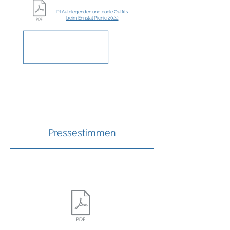
PI Autolegenden und coole Outfits
beim Ennstal Picnic 2022
Pressestimmen
"Ennstal Picnic 2022 mit teuren
Oldtimern und passenden
Outfits"