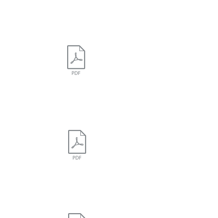
leadersnet.at, vom 5. Juli 2022
"Ennstal Picnic 2022: IT-Branche
trifft auf Oldtimer"
xbn.news, vom 5. Juli 2022
"Automobillegende bei Ennstal
Picnic"
Der Ennstaler, vom 8. Juli 2022
"Das war das Ennstal Picnic
2022"